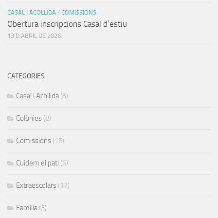
CASAL I ACOLLIDA
/
COMISSIONS
Obertura inscripcions Casal d’estiu
13 D'ABRIL DE 2026
CATEGORIES
Casal i Acollida
(8)
Colònies
(8)
Comissions
(15)
Cuidem el pati
(6)
Extraescolars
(17)
Família
(3)