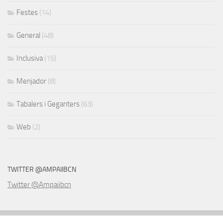
Festes
(14)
General
(48)
Inclusiva
(15)
Menjador
(8)
Tabalers i Geganters
(63)
Web
(2)
TWITTER @AMPAIIBCN
Twitter @Ampaiibcn