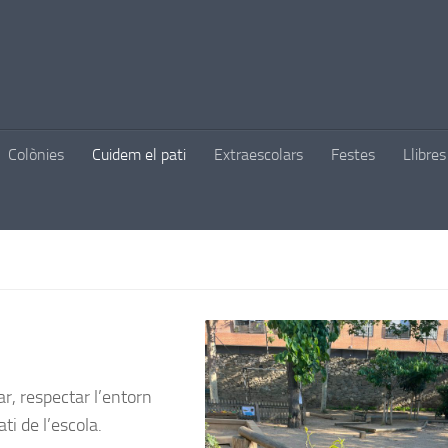
Colònies
Cuidem el pati
Extraescolars
Festes
Llibres
r, respectar l’entorn
ati de l’escola.