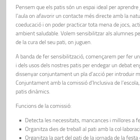
Pensem que els patis són un espai ideal per aprendre 
l’aula on afavorir un contacte més directe amb la natur
coeducació i on poder practicar tota mena de jocs, acti
ambient saludable. Volem sensibilitzar als alumnes pel 
de la cura del seu pati, on juguen.
A banda de fer sensibilització, començarem per fer un 
i dels usos dels nostres patis per endegar un debat eng
dissenyar conjuntament un pla d’acció per introduir mill
Conjuntament amb la comissió d’Inclusiva de l’escola,
patis dinàmics.
Funcions de la comissió:
Detecta les necessitats, mancances i millores a fer
Organitza dies de treball al pati amb la col·laborac
Organitza la part del pati de la jornada de la fest