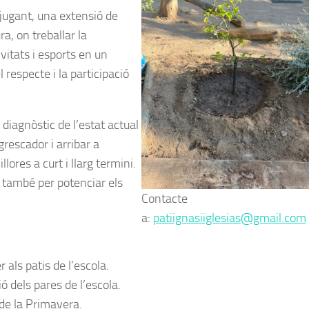
jugant, una extensió de
a, on treballar la
vitats i esports en un
respecte i la participació
diagnòstic de l’estat actual
rescador i arribar a
ores a curt i llarg termini.
 també per potenciar els
Contacte
a:
patiignasiiglesias@gmail.com
 als patis de l’escola.
ió dels pares de l’escola.
a de la Primavera.