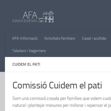
Skip to content
AFA Informació
Activitats familiars
Casal i acollida
Tabalers i Geganters
CUIDEM EL PATI
Comissió Cuidem el pati
Som una comissió creada per famílies que volem cuida
natural i plantejar mesures per millorar i repensar el p