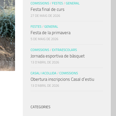
COMISSIONS
/
FESTES
/
GENERAL
Festa final de curs
27 DE MAIG DE 2026
FESTES
/
GENERAL
Festa de la primavera
5 DE MAIG DE 2026
COMISSIONS
/
EXTRAESCOLARS
Jornada esportiva de bàsquet
13 D'ABRIL DE 2026
CASAL I ACOLLIDA
/
COMISSIONS
Obertura inscripcions Casal d’estiu
13 D'ABRIL DE 2026
CATEGORIES