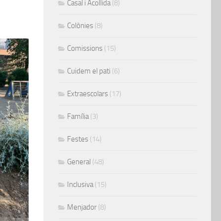
Casal i Acollida
(8)
Colònies
(8)
Comissions
(15)
Cuidem el pati
(6)
Extraescolars
(17)
Família
(3)
Festes
(14)
General
(48)
Inclusiva
(15)
Menjador
(8)