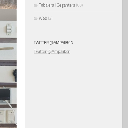
Tabalers i Geganters
(63)
Web
(2)
TWITTER @AMPAIIBCN
Twitter @Ampaiibcn