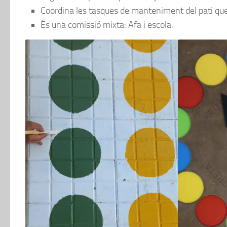
Coordina les tasques de manteniment del pati que 
És una comissió mixta: Afa i escola.