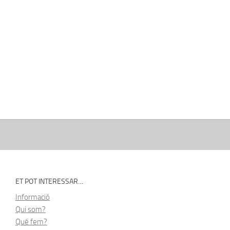
ET POT INTERESSAR…
Informació
Qui som?
Qué fem?