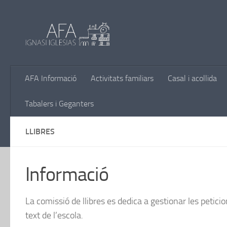
Skip to content
AFA Informació
Activitats familiars
Casal i acollida
Tabalers i Geganters
LLIBRES
Informació
La comissió de llibres es dedica a gestionar les petici
text de l’escola.