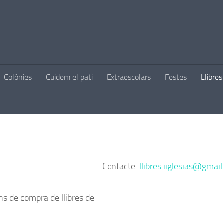
Colònies
Cuidem el pati
Extraescolars
Festes
Llibres
Contacte:
llibres.iiglesias@gmai
ons de compra de llibres de