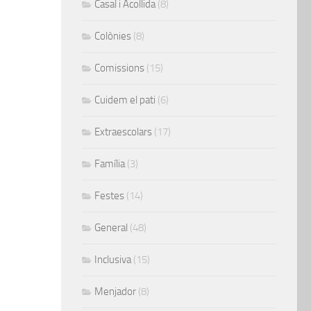
Casal i Acollida
(8)
Colònies
(8)
Comissions
(15)
Cuidem el pati
(6)
Extraescolars
(17)
Família
(3)
Festes
(14)
General
(48)
Inclusiva
(15)
Menjador
(8)