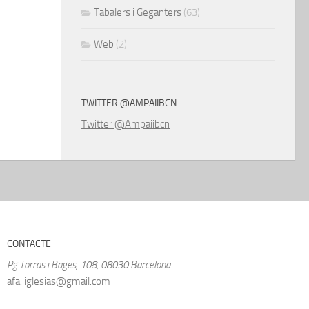
Tabalers i Geganters
(63)
Web
(2)
TWITTER @AMPAIIBCN
Twitter @Ampaiibcn
CONTACTE
Pg.Torras i Bages, 108, 08030 Barcelona
afa.iiglesias@gmail.com