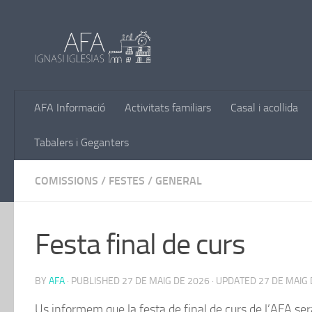
Skip to content
AFA Informació
Activitats familiars
Casal i acollida
Tabalers i Geganters
COMISSIONS
/
FESTES
/
GENERAL
Festa final de curs
BY
AFA
· PUBLISHED
27 DE MAIG DE 2026
· UPDATED
27 DE MAIG 
Us informem que la festa de final de curs de l’AFA ser