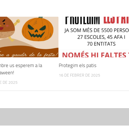
mbre us esperem a la
Protegim els patis
taween!
16 DE FEBRER DE 2025
E DE 2025