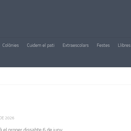
Colònies
Cuidem el pati
Extraescolars
Festes
Llibres
DE 2026
à el proper dissabte 6 de juny.