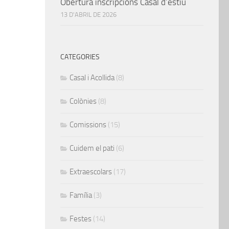
Obertura inscripcions Casal d’estiu
13 D'ABRIL DE 2026
CATEGORIES
Casal i Acollida
(8)
Colònies
(8)
Comissions
(15)
Cuidem el pati
(6)
Extraescolars
(17)
Família
(3)
Festes
(14)