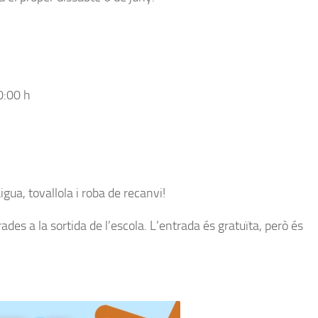
0:00 h
gua, tovallola i roba de recanvi!
des a la sortida de l’escola. L’entrada és gratuïta, però és