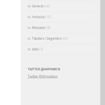
General
(48)
Inclusiva
(15)
Menjador
(8)
Tabalers i Geganters
(63)
Web
(2)
TWITTER @AMPAIIBCN
Twitter @Ampaiibcn