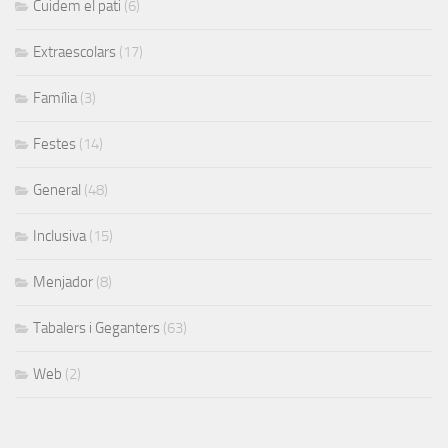
Cuidem el pati
(6)
Extraescolars
(17)
Família
(3)
Festes
(14)
General
(48)
Inclusiva
(15)
Menjador
(8)
Tabalers i Geganters
(63)
Web
(2)