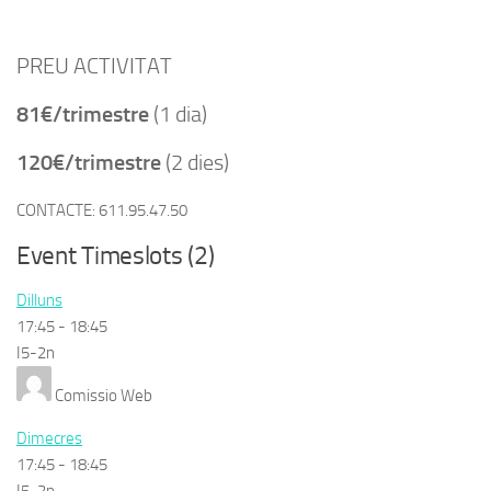
PREU ACTIVITAT
81€/trimestre
(1 dia)
120€/trimestre
(2 dies)
CONTACTE: 611.95.47.50
Event Timeslots (2)
Dilluns
17:45
-
18:45
I5-2n
Comissio Web
Dimecres
17:45
-
18:45
I5-2n