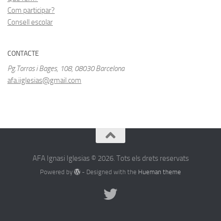
Com participar?
Consell escolar
CONTACTE
Pg.Torras i Bages, 108, 08030 Barcelona
afa.iiglesias@gmail.com
AFA Ignasi Iglesias © 2026. Tots els drets reservats
Powered by
- Designed with the
Hueman theme