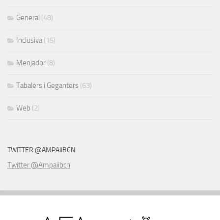
General
(48)
Inclusiva
(15)
Menjador
(8)
Tabalers i Geganters
(63)
Web
(2)
TWITTER @AMPAIIBCN
Twitter @Ampaiibcn