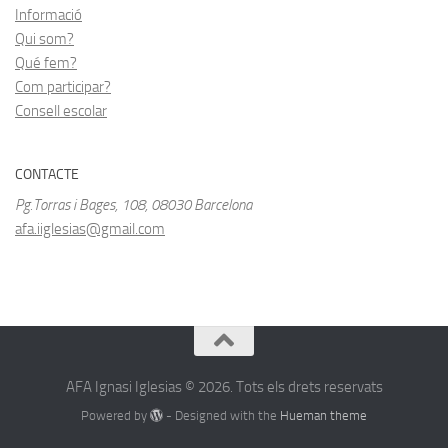
Informació
Qui som?
Qué fem?
Com participar?
Consell escolar
CONTACTE
Pg.Torras i Bages, 108, 08030 Barcelona
afa.iiglesias@gmail.com
AFA Ignasi Iglesias © 2026. Tots els drets reservats
Powered by
- Designed with the
Hueman theme