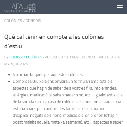
Skip to content
COLÒNIES
/
GENERAL
Què cal tenir en compte a les colònies
d’estiu
BY
COMISSIO COLÒNIES
· PUBLISHED
18 D'ABRIL DE 2023
· UPDATED
6 DE
MARÇ DE 2025
No hi han beques per aquestes colònies.
L’empresa Brúixola ens enviarà un formulari amb tots els
aspectes que hagin de saber dels vostres fills, intoleràncies,
al·lèrgies, medicació, si saben nedar o no, etc… Igualment el dia
de la sortida cap a la casa de colònies els monitors estaran una
estona abans per conèixer les famílies i és el moment
d’explicar neguits dels nens, medicació si en prenen (s’hagin
posat malalts aquella mateixa setmana), etc… aspectes a saber