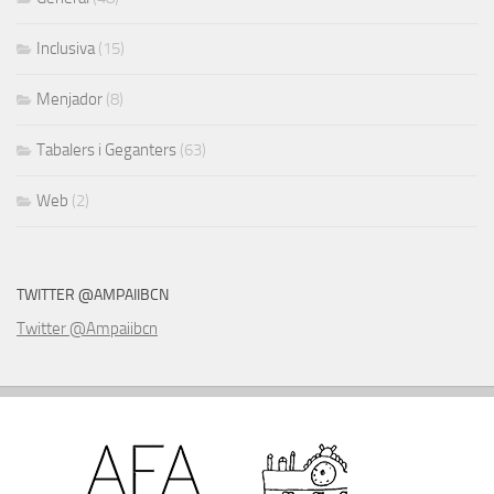
Inclusiva
(15)
Menjador
(8)
Tabalers i Geganters
(63)
Web
(2)
TWITTER @AMPAIIBCN
Twitter @Ampaiibcn