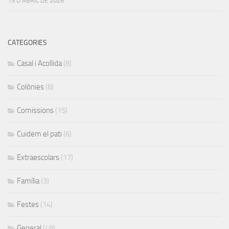
13 D'ABRIL DE 2026
CATEGORIES
Casal i Acollida
(8)
Colònies
(8)
Comissions
(15)
Cuidem el pati
(6)
Extraescolars
(17)
Família
(3)
Festes
(14)
General
(48)