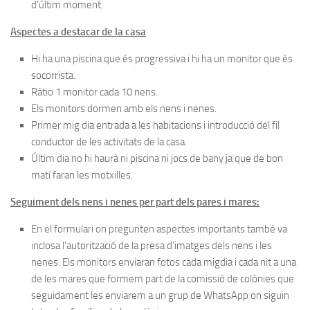
d’últim moment.
Aspectes a destacar de la casa
Hi ha una piscina que és progressiva i hi ha un monitor que és
socorrista.
Ràtio 1 monitor cada 10 nens.
Els monitors dormen amb els nens i nenes.
Primer mig dia entrada a les habitacions i introducció del fil
conductor de les activitats de la casa.
Últim dia no hi haurà ni piscina ni jocs de bany ja que de bon
matí faran les motxilles.
Seguiment dels nens i nenes per part dels pares i mares:
En el formulari on pregunten aspectes importants també va
inclosa l’autorització de la presa d’imatges dels nens i les
nenes. Els monitors enviaran fotos cada migdia i cada nit a una
de les mares que formem part de la comissió de colònies que
seguidament les enviarem a un grup de WhatsApp on siguin